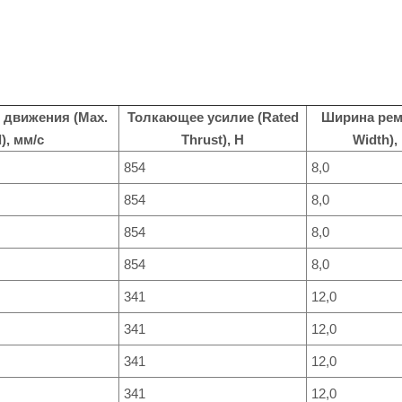
 движения (Max.
Толкающее усилие (Rated
Ширина ремн
), мм/с
Thrust), Н
Width),
854
8,0
854
8,0
854
8,0
854
8,0
341
12,0
341
12,0
341
12,0
341
12,0