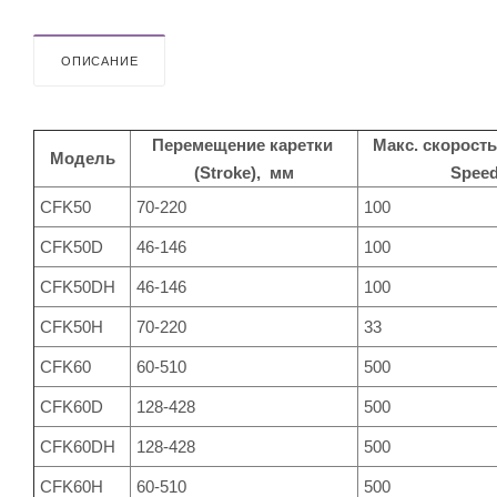
ОПИСАНИЕ
Перемещение каретки
Макс. скорость
Модель
(Stroke), мм
Speed
CFK50
70-220
100
CFK50D
46-146
100
CFK50DH
46-146
100
CFK50H
70-220
33
CFK60
60-510
500
CFK60D
128-428
500
CFK60DH
128-428
500
CFK60H
60-510
500