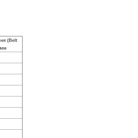
я (Belt
 мм