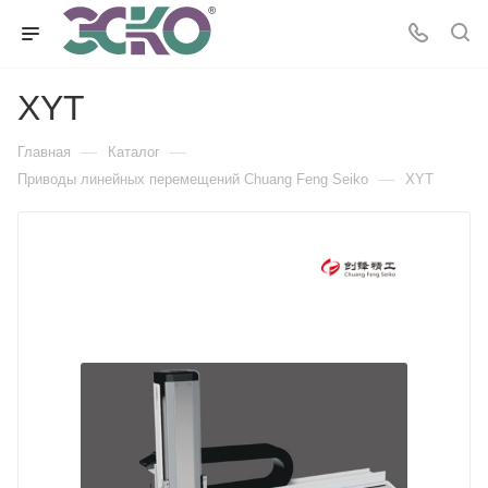
XYT
—
—
Главная
Каталог
—
Приводы линейных перемещений Chuang Feng Seiko
XYT