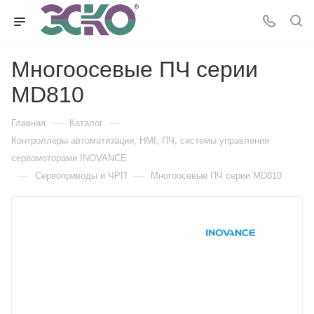
Многоосевые ПЧ серии
MD810
—
—
Главная
Каталог
Контроллеры автоматизации, HMI, ПЧ, системы управления
сервомоторами INOVANCE
—
—
Сервоприводы и ЧРП
Многоосевые ПЧ серии MD810