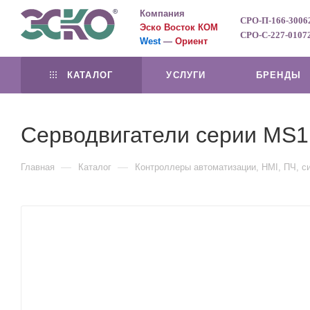
Компания
СРО-П-166-3006
Эско Восток КОМ
СРО-С-227-0107
West
—
Ориент
КАТАЛОГ
УСЛУГИ
БРЕНДЫ
Серводвигатели серии MS1
—
—
Главная
Каталог
Контроллеры автоматизации, HMI, ПЧ, 