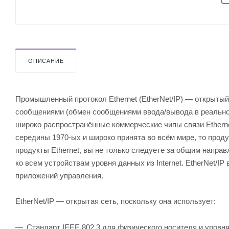
ОПИСАНИЕ
Промышленный протокол Ethernet (EtherNet/IP) — открыты
сообщениями (обмен сообщениями ввода/вывода в реальном
широко распространённые коммерческие чипы связи Etherne
середины 1970-ых и широко принята во всём мире, то прод
продукты Ethernet, вы не только следуете за общим напра
ко всем устройствам уровня данных из Internet. EtherNet/IP
приложений управления.
EtherNet/IP — открытая сеть, поскольку она использует:
Стандарт IEEE 802.3 для физического носителя и уровн