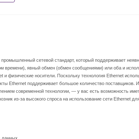
й промышленный сетевой стандарт, который поддерживает неяв
 времени), явный обмен (обмен сообщениями) или оба и испол
t и физические носители. Поскольку технология Ethernet испол
укты Ethernet поддерживает большое количество поставщиков. 
влением современной технологии, — у вас есть возможность име
 возник из-за высокого спроса на использование сети Ethernet дл
я данных.