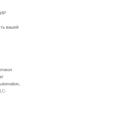
/IP
сть вашей
отокол
е/
utomation,
LC-