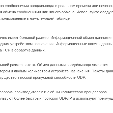
ена сообщениями ввода/вывода в реальном времени или неявног
я обмена сообщениями или явного обмена. Используйте следу
использованные в нижележащей таблице.
ычно имеет большой размер. Информационный обмен данными 
одним устройством назначения. Информационные пакеты данны
а TCP в обрабтке данных.
ьший размер пакета. Обмен данными ввода/вывода является
ором и любым количеством устройств назначения. Пакеты дан
мущество высокой пропускной способности UDP.
ссором- производителем и любым количеством процессоров
ользуют более быстрый протокол UDP/IP и используют преиму