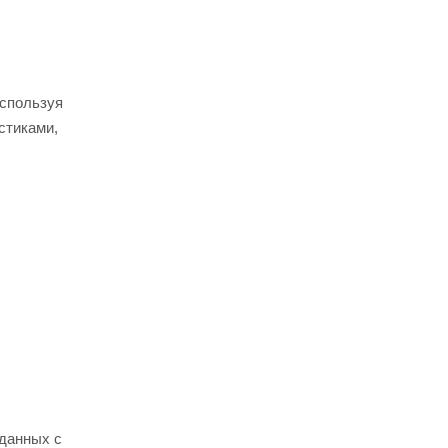
используя
стиками,
 данных с