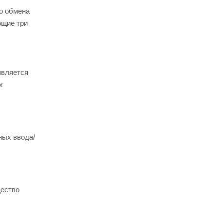
о обмена
ющие три
является
х
ных ввода/
щество