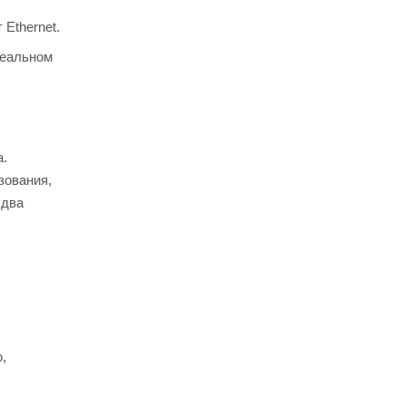
 Ethernet.
реальном
а.
зования,
 два
,