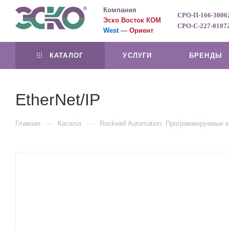
Компания
СРО-П-166-3006
Эско Восток КОМ
СРО-С-227-0107
West
—
Ориент
КАТАЛОГ
УСЛУГИ
БРЕНДЫ
EtherNet/IP
—
—
Главная
Каталог
Rockwell Automation. Программируемые