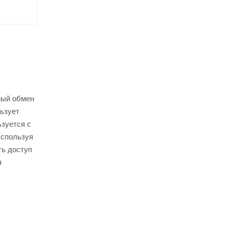
ный обмен
ьзует
ьзуется с
Используя
ть доступ
я