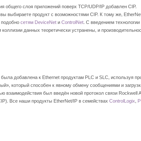
ения общего слоя приложений поверх TCP/UDP/IP добавлен CIP.
 вы выбираете продукт с возможностями CIP. К тому же, EtherNet
, подобно
сетям DeviceNet
и
ControlNet
. С введением технологии
и коллизии данных теоретически устранены, и производительно
 была добавлена к Ethernet продуктам PLC и SLC, используя пр
омый», который способен к явному обмену сообщениями и загрузк
лью взаимодействия был введён новой протокол связи Rockwell A
). Все наши продукты EtherNet/IP в семействах
ControlLogix
,
P