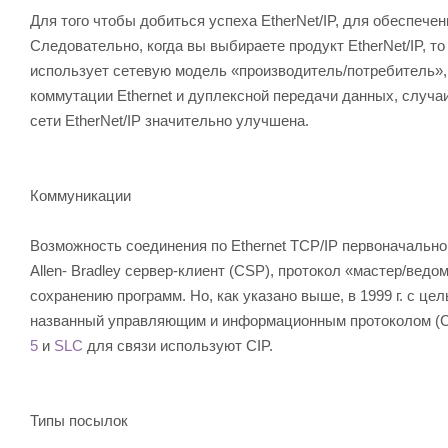
Для того чтобы добиться успеха EtherNet/IP, для обеспеч
Следовательно, когда вы выбираете продукт EtherNet/IP, то
использует сетевую модель «производитель/потребитель»
коммутации Ethernet и дуплексной передачи данных, случа
сети EtherNet/IP значительно улучшена.
Коммуникации
Возможность соединения по Ethernet TCP/IP первоначально
Allen- Bradley сервер-клиент (CSP), протокол «мастер/вед
сохранению программ. Но, как указано выше, в 1999 г. с це
названный управляющим и информационным протоколом (CIP
5
и
SLC
для связи используют CIP.
Типы посылок