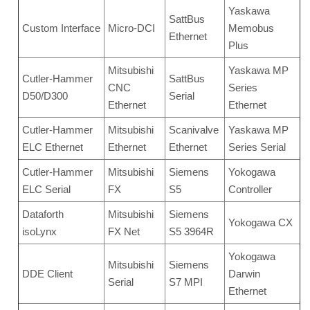
Yaskawa
SattBus
Custom Interface
Micro-DCI
Memobus
Ethernet
Plus
Mitsubishi
Yaskawa MP
Cutler-Hammer
SattBus
CNC
Series
D50/D300
Serial
Ethernet
Ethernet
Cutler-Hammer
Mitsubishi
Scanivalve
Yaskawa MP
ELC Ethernet
Ethernet
Ethernet
Series Serial
Cutler-Hammer
Mitsubishi
Siemens
Yokogawa
ELC Serial
FX
S5
Controller
Dataforth
Mitsubishi
Siemens
Yokogawa CX
isoLynx
FX Net
S5 3964R
Yokogawa
Mitsubishi
Siemens
DDE Client
Darwin
Serial
S7 MPI
Ethernet