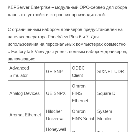
KEPServer Enterprise – модульный OPC-сервер для сбора
данных с устройств сторонних производителей.
С ограниченным набором драйверов предустановлен на
панелях оператора PanelView Plus 6 и 7. Для
использования на персональных компьютерах совместно
с FactoryTalk View доступен с полным набором драйверов,
включающих:
Advanced
ODBC
GE SNP
SIXNET UDR
Simulator
Client
Omron
Analog Devices
GE SNPX
FINS
Square D
Ethernet
Hilscher
Omron
System
Aromat Ethernet
Universal
FINS Serial
Monitor
Honeywell