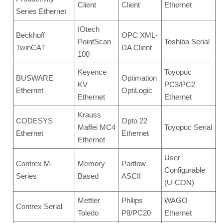
Client
Client
Ethernet
Series Ethernet
IOtech
Beckhoff
OPC XML-
PointScan
Toshiba Serial
TwinCAT
DA Client
100
Keyence
Toyopuc
BUSWARE
Optimation
KV
PC3/PC2
Ethernet
OptiLogic
Ethernet
Ethernet
Krauss
CODESYS
Opto 22
Maffei MC4
Toyopuc Serial
Ethernet
Ethernet
Ethernet
User
Contrex M-
Memory
Partlow
Configurable
Series
Based
ASCII
(U-CON)
Mettler
Philips
WAGO
Contrex Serial
Toledo
P8/PC20
Ethernet