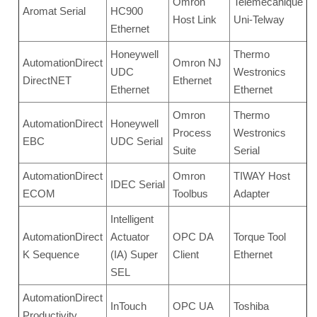
Omron
Telemecanique
Aromat Serial
HC900
Host Link
Uni-Telway
Ethernet
Honeywell
Thermo
AutomationDirect
Omron NJ
UDC
Westronics
DirectNET
Ethernet
Ethernet
Ethernet
Omron
Thermo
AutomationDirect
Honeywell
Process
Westronics
EBC
UDC Serial
Suite
Serial
AutomationDirect
Omron
TIWAY Host
IDEC Serial
ECOM
Toolbus
Adapter
Intelligent
AutomationDirect
Actuator
OPC DA
Torque Tool
K Sequence
(IA) Super
Client
Ethernet
SEL
AutomationDirect
InTouch
OPC UA
Toshiba
Productivity