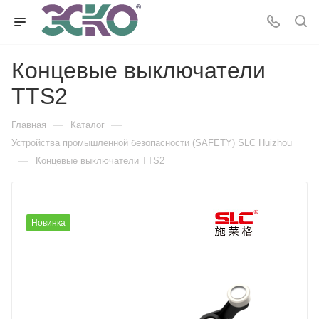
Концевые выключатели
TTS2
—
—
Главная
Каталог
Устройства промышленной безопасности (SAFETY) SLC Huizhou
—
Концевые выключатели TTS2
Новинка